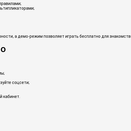
правилами;
льтипликаторами;
ности, а демо‑режим позволяет играть бесплатно для знакомств
но
мы;
зуйте соцсети;
й кабинет.