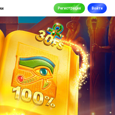
ии
Регистрация
Войти