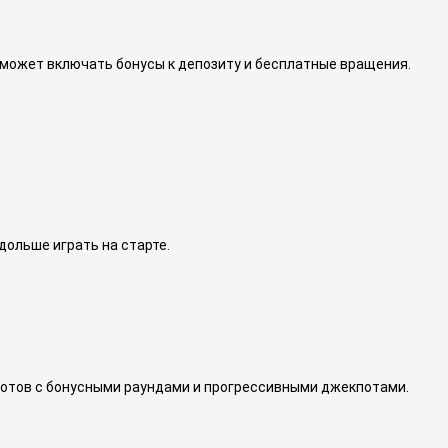
н может включать бонусы к депозиту и бесплатные вращения.
дольше играть на старте.
лотов с бонусными раундами и прогрессивными джекпотами.