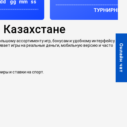
dd
gg
mm
ss
ТУРНИРНЫЕ 
в Казахстане
ольшому ассортименту игр, бонусам и удобному интерфейсу.
ивает игры на реальные деньги, мобильную версию и часто
Онлайн чат
ниры и ставки на спорт.